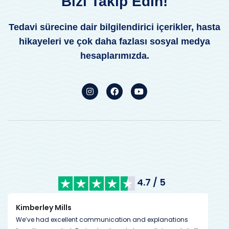
Bizi Takip Edin!
Tedavi sürecine dair bilgilendirici içerikler, hasta
hikayeleri ve çok daha fazlası sosyal medya
hesaplarımızda.
4.7 / 5
Kimberley Mills
Nan
We’ve had excellent communication and explanations
Many