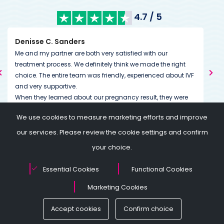
4.7 / 5
Denisse C. Sanders
Kim
Me and my partner are both very satisfied with our
We’
treatment process. We definitely think we made the right
from
choice. The entire team was friendly, experienced about IVF
cou
and very supportive.
us. 
When they learned about our pregnancy result, they were
down
just as happy as we were. It's great to feel that. I would also
dedi
We use cookies to measure marketing efforts and improve
like to mention their approach in financial terms. You can
goi
clearly know what you will pay for the treatment in total
of a
our services. Please review the cookie settings and confirm
before you start the treatment. Thanks again to all the
your choice.
team for supporting us.
Essential Cookies
Functional Cookies
Marketing Cookies
© British Kıbrıs Tüp Bebek 2025. Tüm Hakları Saklıdır.
Accept cookies
Confirm choice