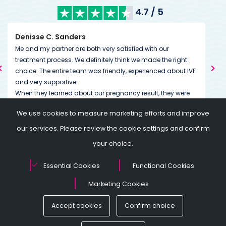
4.7 / 5
Denisse C. Sanders
Kim
Me and my partner are both very satisfied with our
We’
treatment process. We definitely think we made the right
from
choice. The entire team was friendly, experienced about IVF
cou
and very supportive.
us. 
When they learned about our pregnancy result, they were
down
just as happy as we were. It's great to feel that. I would also
dedi
We use cookies to measure marketing efforts and improve
like to mention their approach in financial terms. You can
goi
clearly know what you will pay for the treatment in total
of a
our services. Please review the cookie settings and confirm
before you start the treatment. Thanks again to all the
your choice.
team for supporting us.
Essential Cookies
Functional Cookies
Marketing Cookies
© British Kıbrıs Tüp Bebek 2025. Tüm Hakları Saklıdır.
Accept cookies
Confirm choice