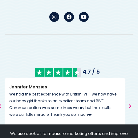
4.7 / 5
Jennifer Menzies
Den
We had the best experience with British IVF - we now have
Me a
our baby girl thanks to an excellent team and BIVF.
trea
Communication was sometimes weary but the results
choi
were our little miracle. Thank you so much❤️
and 
When
just
We use cookies to measure marketing efforts and improve
like