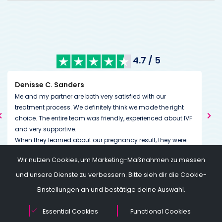
4.7 / 5
Denisse C. Sanders
Kim
Me and my partner are both very satisfied with our
We’
treatment process. We definitely think we made the right
from
choice. The entire team was friendly, experienced about IVF
cou
and very supportive.
us. 
When they learned about our pregnancy result, they were
down
just as happy as we were. It's great to feel that. I would also
dedi
Wir nutzen Cookies, um Marketing-Maßnahmen zu messen
like to mention their approach in financial terms. You can
goi
clearly know what you will pay for the treatment in total
of a
und unsere Dienste zu verbessern. Bitte sieh dir die Cookie-
before you start the treatment. Thanks again to all the
Einstellungen an und bestätige deine Auswahl.
team for supporting us.
Essential Cookies
Functional Cookies