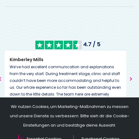
4.7 / 5
Kimberley Mills
Nan
We’ve had excellent communication and explanations
Many
from the very start. During treatment stage, clinic and staff
The
couldn’t have been more accommodating and helpful to
than
us. Our whole experience so far has been outstanding even
We w
down to the little details. The team here are extremely
The
dedicated to helping you on and through your journey
we 
Tha
Wir nutzen Cookies, um Marketing-Maßnahmen zu messen
going above and beyond expectations. Always on the end
I am
my 
of a message or call if needed.
so w
und unsere Dienste zu verbessern. Bitte sieh dir die Cookie-
Thei
Einstellungen an und bestätige deine Auswahl.
conf
moth
Essential Cookies
Functional Cookies