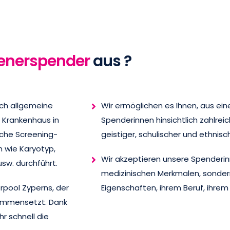
lenerspender
aus ?
rch allgemeine
Wir ermöglichen es Ihnen, aus ei
 Krankenhaus in
Spenderinnen hinsichtlich zahlreic
iche Screening-
geistiger, schulischer und ethnisc
n wie Karyotyp,
Wir akzeptieren unsere Spenderin
usw. durchführt.
medizinischen Merkmalen, sondern
pool Zyperns, der
Eigenschaften, ihrem Beruf, ihrem
ammensetzt. Dank
r schnell die