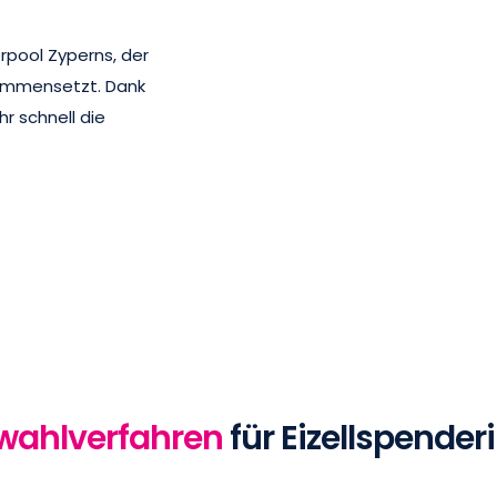
pool Zyperns, der
ammensetzt. Dank
r schnell die
swahlverfahren
für Eizellspender