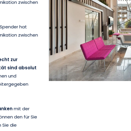
nikation zwischen
r Spender hat
nikation zwischen
echt zur
tät sind absolut
chen und
weitergegeben
Banken
mit der
können den für Sie
Sie die