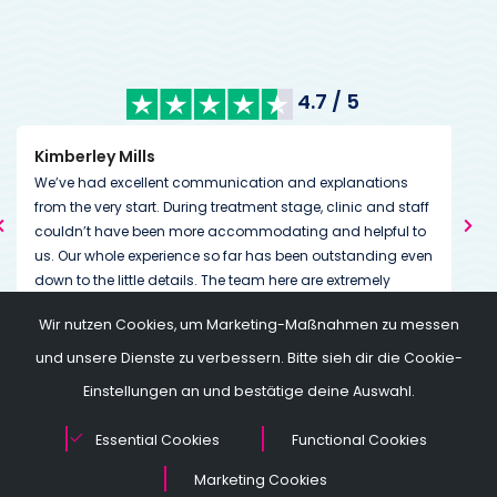
4.7 / 5
Kimberley Mills
Nan
We’ve had excellent communication and explanations
Many
from the very start. During treatment stage, clinic and staff
The
couldn’t have been more accommodating and helpful to
than
us. Our whole experience so far has been outstanding even
We w
down to the little details. The team here are extremely
The
dedicated to helping you on and through your journey
we 
Tha
Wir nutzen Cookies, um Marketing-Maßnahmen zu messen
going above and beyond expectations. Always on the end
I am
my 
of a message or call if needed.
so w
und unsere Dienste zu verbessern. Bitte sieh dir die Cookie-
Thei
Einstellungen an und bestätige deine Auswahl.
conf
moth
Essential Cookies
Functional Cookies
You 
you 
Marketing Cookies