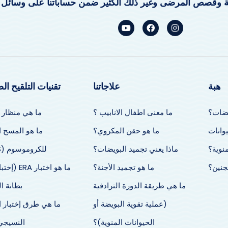
ي حول عملية المعالجة وقصص المرضى وغير ذلك الكثير ضمن حس
ت التلقيح الصناعي
علاجاتنا
هبة
منظار الأجنة؟
ما معنى اطفال الانابيب ؟
ما هو
المسح الشامل
ما هو حقن المكروي؟
ما هو 
Nancy Zola
Siobhan Rais
للكروموسوم (NGS)؟
ماذا يعني تجميد البويضات؟
المنوي
Many thanks for everything!
British Cyprus IVF chan
The dream that I thought was
life. They were professio
A (إختبار قبول
ما هو تجميد الأجنة؟
ما هو 
 start.
impossible became possible
transparent from the start
inic
thanks to Dr. Eylem and Leyla.
Hasan and Burcu treate
الرحم)؟
ما هي طريقة الدورة الترادفية
een
We were so looked after by both
with kindness and put m
طرق إختبار التوافق
(عملية تقوية البويضة أو
nd
of them.
ease and I felt in very saf
They had good
hands. I had my very ow
نسيجي HLA؟
الحيوانات المنوية)؟
n
communication with us all the
of contact throughout the