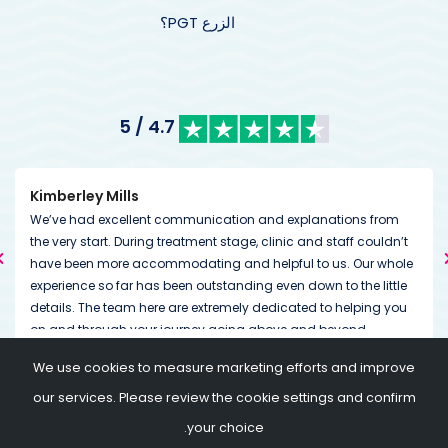
الزرع PGT؟
4.7 / 5
Kimberley Mills
We’ve had excellent communication and explanations from
the very start. During treatment stage, clinic and staff couldn’t
have been more accommodating and helpful to us. Our whole
experience so far has been outstanding even down to the little
details. The team here are extremely dedicated to helping you
on and through your journey going above and beyond
expectations. Always on the end of a message or call if
We use cookies to measure marketing efforts and improve
needed.
our services. Please review the cookie settings and confirm
your choice.